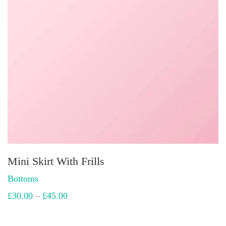
Mini Skirt With Frills
Bottoms
£
30.00
–
£
45.00