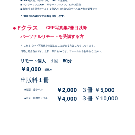
■ CRP写真集、制作レシピ 2021年最新版
■ マンツーマンZOOM リモートレッスン、80分２回分
■ 出版料（定型赤ラベル）１冊込み（自由な白ラベルは差額が必要です）
＊ 通常2回の講習での出版を目指します。
● Fクラス
CRP写真集2冊目以降
パーソナルリモートを受講する方
＊ これまでCRP写真集を出版したことがある方はこちらになります。
日時は完全自由です。土日、祭日もOKです。フォームからお尋ねください。
リモート個人 １回 80分
￥8,000
税込み
出版料１冊
￥2,000
３冊 ￥5,000
■定型 赤ラベル
３冊 ￥10,000
￥4,000
■完全、自由白ラベル