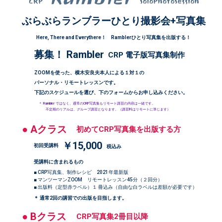
CRP
SoloPhotoSession
ぶらぶらランブラーひとり撮影会+写真集
Here, There and Everythere！ Ramblerひとり写真集を出版する！
募集！ Rambler
CRP 電子版写真集制作
ZOOMを使った、横木安良夫本人による１対１の
パーソナル・リモートレッスンです。
下記のスケジュールを選び、下のフォームからお申し込みください。
＊ Rambler ではなく、通常のCRP写真集もリモート講習の内容は一緒です。
不定期のリアルは、グループ講習となります。（講習料はリモートに準じます）
● Aクラス
初めてCRP写真集を出版する方
￥15,000
初回受講料
税込み
受講料に含まれるもの
■ CRP写真集、制作レシピ 2021年最新版
■ マンツーマンZOOM リモートレッスン45分（２回分）
■ 出版料（定型赤ラベル）１ 冊込み（自由な白ラベルは差額が必要です）
＊ 通常2回の講習での出版を目指します。
● Bクラス
CRP写真集2冊目以降