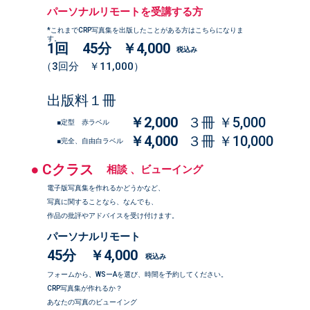
パーソナルリモートを受講する方
*これまでCRP写真集を出版したことがある方はこちらになりま
す。
1回 45分
￥4,000
税込み
（3回分 ￥11,000）
出版料１冊
￥2,000
３冊 ￥5,000
■定型 赤ラベル
￥4,000
３冊 ￥10,000
■完全、自由白ラベル
● Cクラス
相談 、ビューイング
電子版写真集を作れるかどうかなど、
写真に関することなら、なんでも、
作品の批評やアドバイスを受け付けます。
パーソナルリモート
45分 ￥4,000
税込み
フォームから、WSーAを選び、時間を予約してください。
CRP写真集が作れるか？
あなたの写真のビューイング